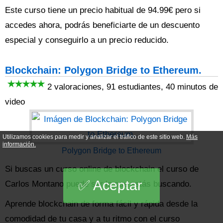
Este curso tiene un precio habitual de 94.99€ pero si
accedes ahora, podrás beneficiarte de un descuento
especial y conseguirlo a un precio reducido.
Blockchain: Polygon Bridge to Ethereum.
2 valoraciones, 91 estudiantes, 40 minutos de
video
Utilizamos cookies para medir y analizar el tráfico de este sitio web.
Más
información.
Polygon Bridge to Ethereum
Si buscas un curso online de blockchain el curso de
Aceptar
Carlos Montano puede ser lo que estás buscando.
Aprende blockchain de forma fácil y rápida desde la
comodidad de tu casa y a tu ritmo con el curso