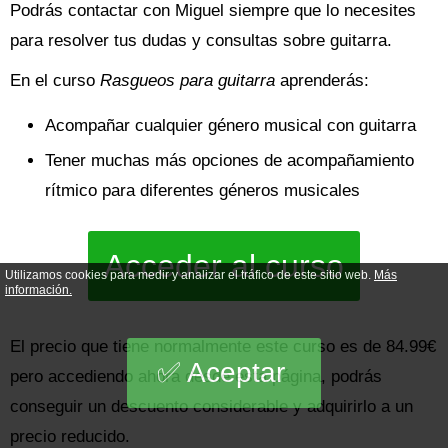
Podrás contactar con Miguel siempre que lo necesites
para resolver tus dudas y consultas sobre guitarra.
En el curso
Rasgueos para guitarra
aprenderás:
Acompañar cualquier género musical con guitarra
Tener muchas más opciones de acompañamiento
rítmico para diferentes géneros musicales
Acceder al curso
Utilizamos cookies para medir y analizar el tráfico de este sitio web.
Más
información.
El precio que tiene normalmente este curso es de 84.99€
Aceptar
pero accediendo ahora desde esta página, podrás
conseguir un descuento considerable y adquirirlo a un
precio reducido.