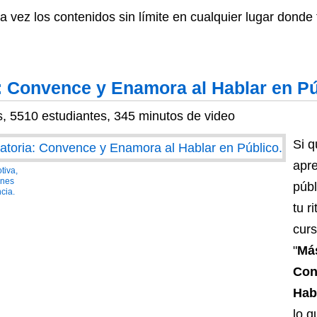
a vez los contenidos sin límite en cualquier lugar donde
: Convence y Enamora al Hablar en Pú
s, 5510 estudiantes, 345 minutos de video
Si q
apre
tiva,
ones
públ
cia.
tu r
curs
"
Más
Con
Hab
lo q