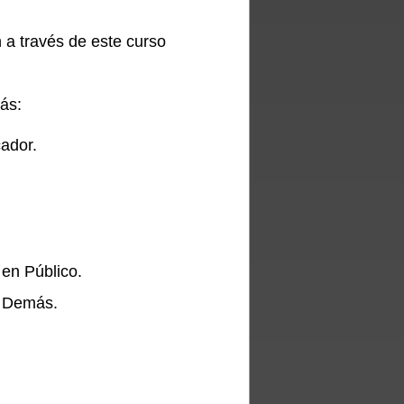
n a través de este curso
ás:
cador.
en Público.
s Demás.