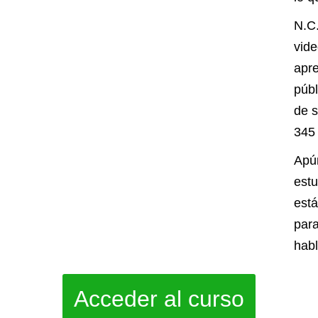
N.C.
vid
apre
públ
de s
345 
Apún
est
está
par
habl
Acceder al curso