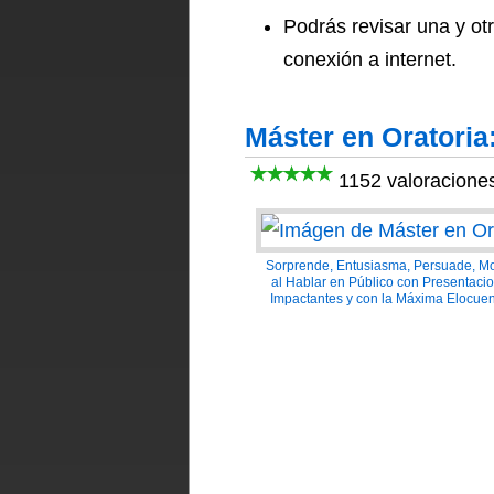
Podrás revisar una y otr
conexión a internet.
Máster en Oratoria
1152 valoracione
Sorprende, Entusiasma, Persuade, Mo
al Hablar en Público con Presentaci
Impactantes y con la Máxima Elocuen