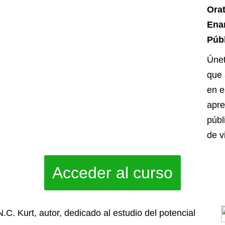
Orat
Ena
Púb
Únet
que 
en e
apre
públ
de v
Acceder al curso
.C. Kurt, autor, dedicado al estudio del potencial