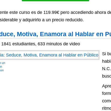
mente este curso es de 119.99€ pero accediendo ahora d
derable y adquirirlo a un precio reducido.
duce, Motiva, Enamora al Hablar en P
 1841 estudiantes, 633 minutos de video
Si b
habl
e un
un
N.C.
con
bus
Apre
form
como
ritm