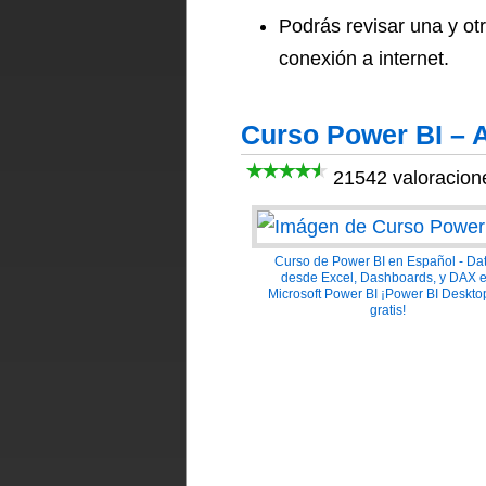
Podrás revisar una y otr
conexión a internet.
Curso Power BI – A
21542 valoracion
Curso de Power BI en Español - Da
desde Excel, Dashboards, y DAX 
Microsoft Power BI ¡Power BI Deskto
gratis!