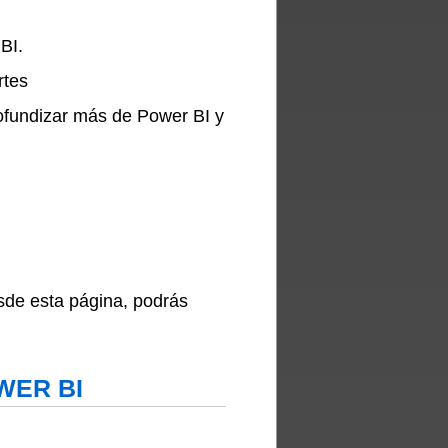
BI.
rtes
rofundizar más de Power BI y
sde esta página, podrás
OWER BI