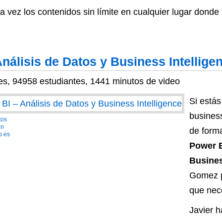
a vez los contenidos sin límite en cualquier lugar donde
nálisis de Datos y Business Intellige
es, 94958 estudiantes, 1441 minutos de video
Si está
business
tos
en
de forma
p es
Power B
Busines
Gomez p
que nec
Javier h