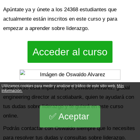
Apúntate ya y únete a los 24368 estudiantes que
actualmente están inscritos en este curso y para
empezar a aprender sobre liderazgo.
Acceder al curso
Utilizamos cookies para medir y analizar el tráfico de este sitio web.
Más
Este curso está impartido por Oswaldo Alvarez, global
información.
engineering director at scotiabank, quien te ayudará con
tus dudas sobre liderazgo y te guiará en este curso
Aceptar
online.
Podrás contactar con Oswaldo siempre que lo necesites
para resolver tus dudas y consultas sobre liderazgo.