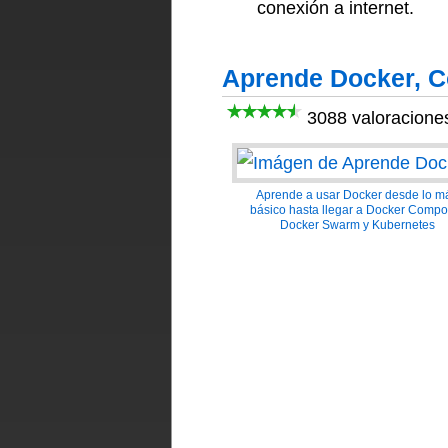
conexión a internet.
Aprende Docker, 
3088 valoracione
Aprende a usar Docker desde lo m
básico hasta llegar a Docker Compo
Docker Swarm y Kubernetes