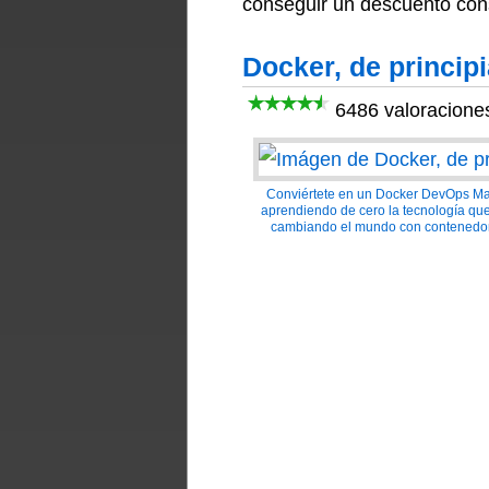
conseguir un descuento consi
Docker, de princip
6486 valoracione
Conviértete en un Docker DevOps Ma
aprendiendo de cero la tecnología que
cambiando el mundo con contenedo