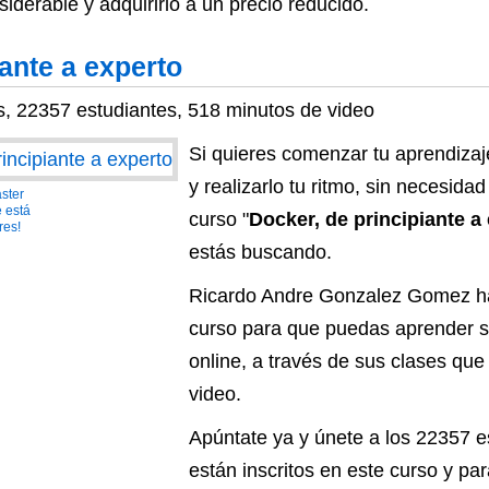
derable y adquirirlo a un precio reducido.
iante a experto
s, 22357 estudiantes, 518 minutos de video
Si quieres comenzar tu aprendiza
y realizarlo tu ritmo, sin necesida
ster
 está
curso "
Docker, de principiante a
res!
estás buscando.
Ricardo Andre Gonzalez Gomez ha
curso para que puedas aprender 
online, a través de sus clases qu
video.
Apúntate ya y únete a los 22357 
están inscritos en este curso y p