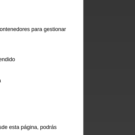
contenedores para gestionar
endido
a
sde esta página, podrás